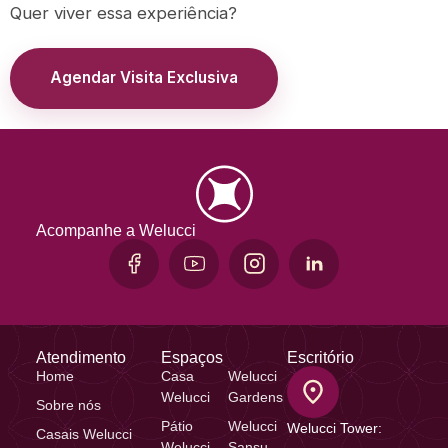
Quer viver essa experiência?
Agendar Visita Exclusiva
Acompanhe a Welucci
Atendimento
Espaços
Escritório
Home
Casa
Welucci
Welucci
Gardens
Sobre nós
Pátio
Welucci
Welucci Tower:
Casais Welucci
Welucci
Sansu