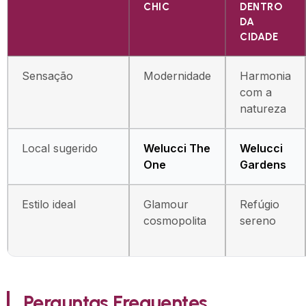
CHIC
DENTRO
DA
CIDADE
Sensação
Modernidade
Harmonia
com a
natureza
Local sugerido
Welucci The
Welucci
One
Gardens
Estilo ideal
Glamour
Refúgio
cosmopolita
sereno
Perguntas Frequentes